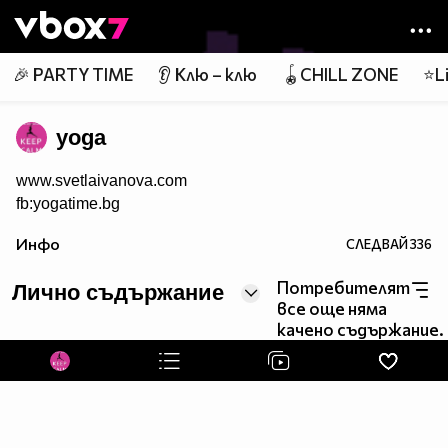
Member of
👾
🎉 PARTY TIME
👂 Клю – клю
🪀CHILL ZONE
⭐Li
yoga
www.svetlaivanova.com
fb:yogatime.bg
Инфо
СЛЕДВАЙ
336
Потребителят
Лично съдържание
все още няма
качено съдържание.