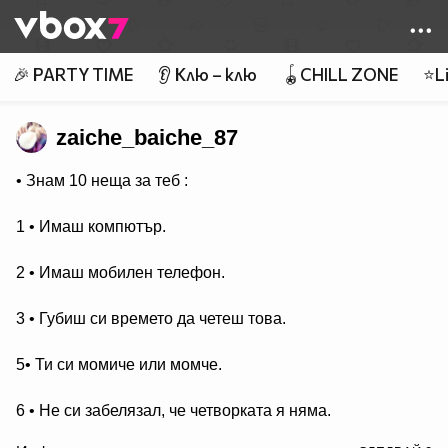
Member of
👾
🎉 PARTY TIME
👂 Клю – клю
🪀CHILL ZONE
⭐Li
zaiche_baiche_87
• Знам 10 неща за теб :
1 • Имаш компютър.
2 • Имаш мобилен телефон.
3 • Губиш си времето да четеш това.
5• Ти си момиче или момче.
6 • Не си забелязал, че четворката я няма.
/>