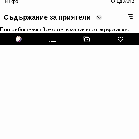
Инфо
СЛЕДВАЙ
2
7 • Поглеждаш към четворката.
Съдържание за приятели
8 • Леле .. къде е двойката ?!
Потребителят все още няма качено съдържание.
9 • Поглеждаш към двойката .. и разбираш, че те
преметнах. :D
10 • Усмихваш се/ Смееш се !!