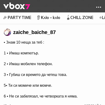
Member of
👾
🎉 PARTY TIME
👂 Клю – клю
🪀CHILL ZONE
⭐Li
zaiche_baiche_87
• Знам 10 неща за теб :
1 • Имаш компютър.
2 • Имаш мобилен телефон.
3 • Губиш си времето да четеш това.
5• Ти си момиче или момче.
6 • Не си забелязал, че четворката я няма.
/>