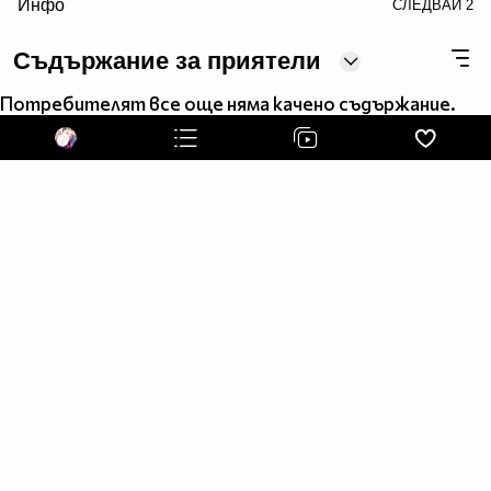
Инфо
СЛЕДВАЙ
2
7 • Поглеждаш към четворката.
Съдържание за приятели
8 • Леле .. къде е двойката ?!
Потребителят все още няма качено съдържание.
9 • Поглеждаш към двойката .. и разбираш, че те
преметнах. :D
10 • Усмихваш се/ Смееш се !!