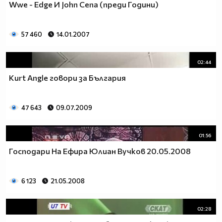
Wwe - Edge И John Cena (преди Години)
57 460
14.01.2007
02:44
Kurt Angle говори за България
47 643
09.07.2009
01:56
Господари На Ефира Юлиан Вучков 20.05.2008
6 123
21.05.2008
02:28