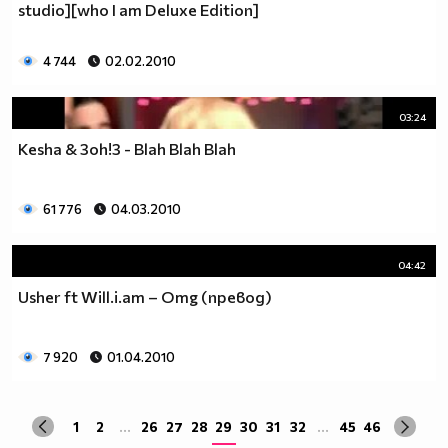
studio][who I am Deluxe Edition]
4 744
02.02.2010
03:24
Kesha & 3oh!3 - Blah Blah Blah
61 776
04.03.2010
04:42
Usher ft Will.i.am – Omg (превод)
7 920
01.04.2010
1
2
...
26
27
28
29
30
31
32
...
45
46