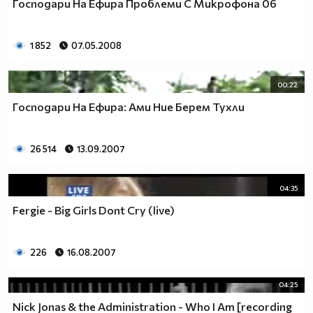
Господари На Ефира Проблеми С Микрофона 06
1 852
07.05.2008
00:22
Господари На Ефира: Ами Ние Берем Тухли
26 514
13.09.2007
04:35
Fergie - Big Girls Dont Cry (live)
226
16.08.2007
04:25
Nick Jonas & the Administration - Who I Am [recording