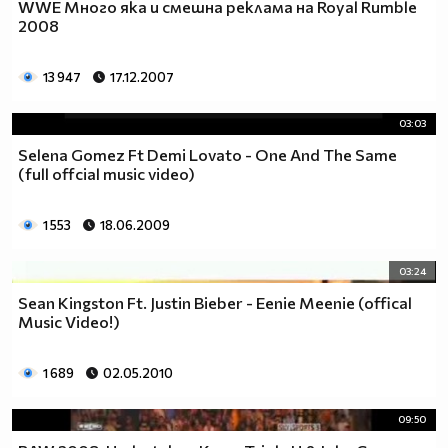
WWE Много яка и смешна реклама на Royal Rumble
2008
13 947
17.12.2007
03:03
Selena Gomez Ft Demi Lovato - One And The Same
(full offcial music video)
1 553
18.06.2009
03:24
Sean Kingston Ft. Justin Bieber - Eenie Meenie (offical
Music Video!)
1 689
02.05.2010
09:50