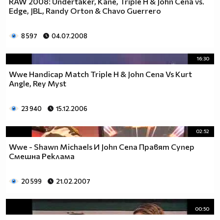
RAW 2008: Undertaker, Kane, Triple H & John Cena vs.
Edge, JBL, Randy Orton & Chavo Guerrero
8 597
04.07.2008
16:30
Wwe Handicap Match Triple H & John Cena Vs Kurt
Angle, Rey Myst
23 940
15.12.2006
02:52
Wwe - Shawn Michaels И John Cena Правят Супер
Смешна Реклама
20 599
21.02.2007
00:50