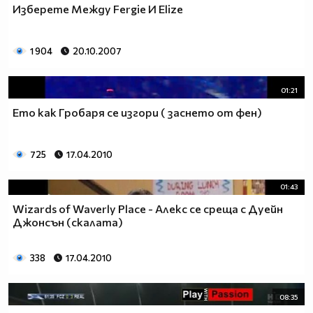
Изберете Между Fergie И Elize
1 904
20.10.2007
01:21
Ето как Гробаря се изгори ( заснето от фен)
725
17.04.2010
01:43
Wizards of Waverly Place - Алекс се среща с Дуейн
Джонсън (скалата)
338
17.04.2010
08:35