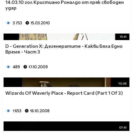
14.03.10 гол Кристиано Роналдо от пряк свободен
удар
3 753
15.03.2010
15:41
D - Generation X: Дегенератите - Какви Бяха Едно
Време - Част 3
489
17.10.2009
10:06
Wizards Of Waverly Place - Report Card (Part 1 Of 3)
1 653
16.10.2008
07:41