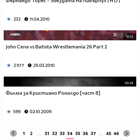
Фернандо Торес - Звездата На Ливърпул | H D |
232
11.04.2010
11:21
John Cena vs Batista Wrestlemania 26 Part 2
2 977
29.03.2010
03:28
Филма за Кристиано Роналдо [част 8]
599
02.10.2009
1
2
...
31
32
33
34
35
36
37
...
45
46