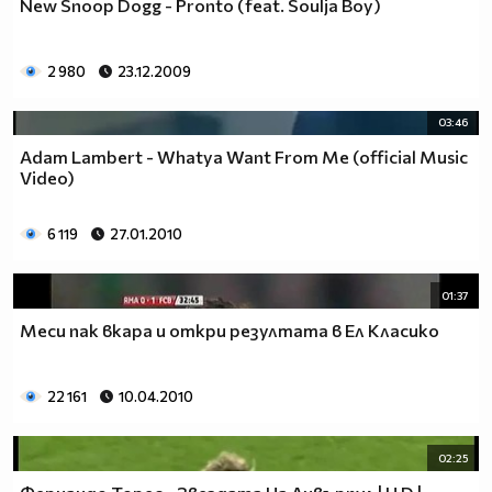
New Snoop Dogg - Pronto (feat. Soulja Boy)
2 980
23.12.2009
03:46
Adam Lambert - Whatya Want From Me (official Music
Video)
6 119
27.01.2010
01:37
Меси пак вкара и откри резултата в Ел Класико
22 161
10.04.2010
02:25