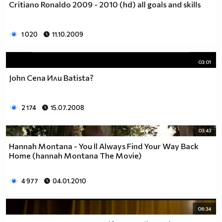
Critiano Ronaldo 2009 - 2010 (hd) all goals and skills
1 020
11.10.2009
03:01
John Cena Или Batista?
2 174
15.07.2008
03:43
Hannah Montana - You ll Always Find Your Way Back
Home (hannah Montana The Movie)
4 977
04.01.2010
06:34