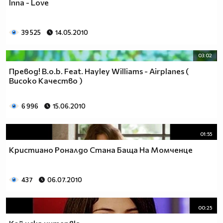
Inna - Love
39 525
14.05.2010
03:02
Превод! B.o.b. Feat. Hayley Williams - Airplanes (
Високо Качество )
6 996
15.06.2010
01:55
Кристиано Роналдо Стана Баща На Момченце
437
06.07.2010
00:25