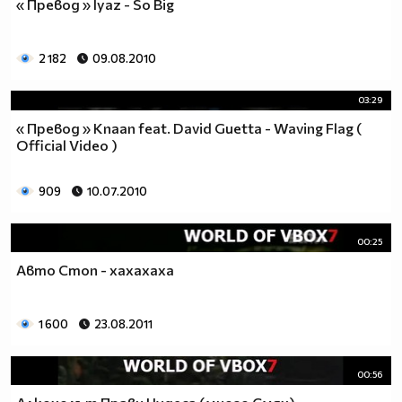
« Превод » Iyaz - So Big
2 182
09.08.2010
03:29
« Превод » Knaan feat. David Guetta - Waving Flag (
Official Video )
909
10.07.2010
00:25
Авто Стоп - хахахаха
1 600
23.08.2011
00:56