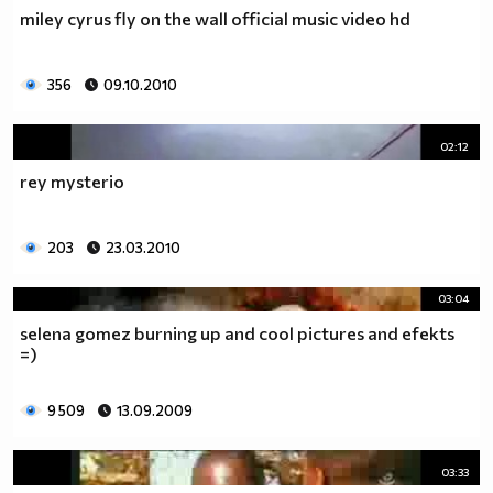
miley cyrus fly on the wall official music video hd
356
09.10.2010
02:12
rey mysterio
203
23.03.2010
03:04
selena gomez burning up and cool pictures and efekts
=)
9 509
13.09.2009
03:33