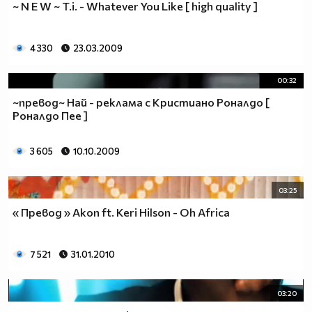
~ N E W ~ T.i. - Whatever You Like [ high quality ]
4 330
23.03.2009
00:32
~превод~ Най - реклама с Кристиано Роналдо [
Роналдо Пее ]
3 605
10.10.2009
03:25
« Превод » Akon ft. Keri Hilson - Oh Africa
7 521
31.01.2010
03:20