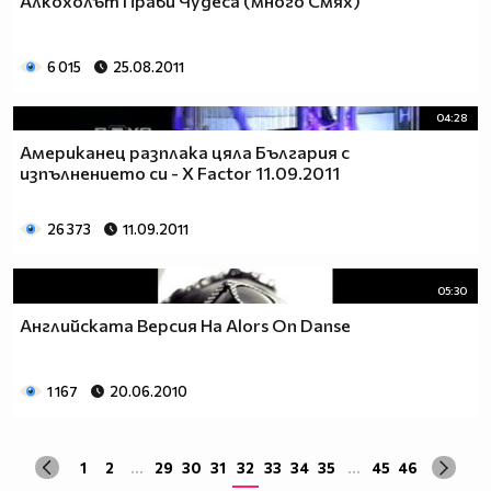
Алкохолът Прави Чудеса (много Смях)
6 015
25.08.2011
04:28
Американец разплака цяла България с
изпълнението си - X Factor 11.09.2011
26 373
11.09.2011
05:30
Английската Версия На Alors On Danse
1 167
20.06.2010
1
2
...
29
30
31
32
33
34
35
...
45
46