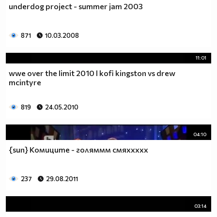
underdog project - summer jam 2003
871
10.03.2008
11:01
wwe over the limit 2010 l kofi kingston vs drew
mcintyre
819
24.05.2010
04:10
{sun} Комиците - голяммм смяххххх
237
29.08.2011
03:14