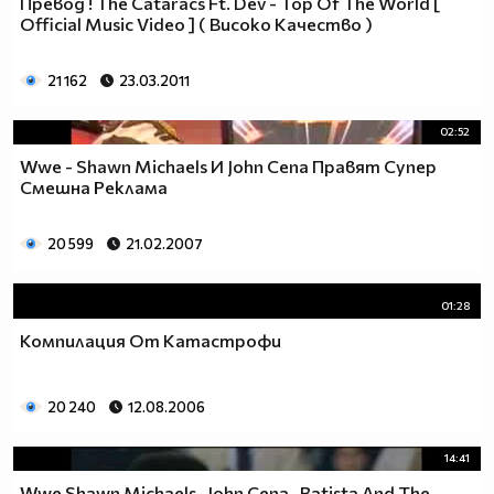
Превод ! The Cataracs Ft. Dev - Top Of The World [
Official Music Video ] ( Високо Качество )
21 162
23.03.2011
02:52
Wwe - Shawn Michaels И John Cena Правят Супер
Смешна Реклама
20 599
21.02.2007
01:28
Компилация От Катастрофи
20 240
12.08.2006
14:41
Wwe Shawn Michaels , John Cena , Batista And The