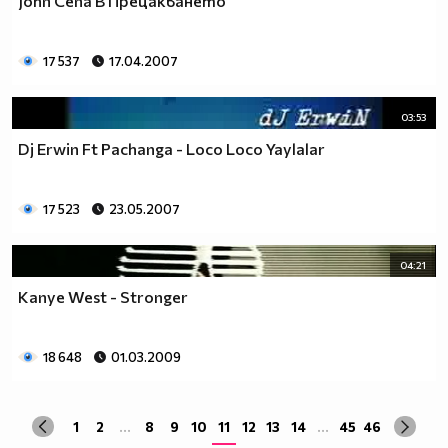
John Cena В Прецакването
17 537
17.04.2007
03:53
Dj Erwin Ft Pachanga - Loco Loco Yaylalar
17 523
23.05.2007
04:21
Kanye West - Stronger
18 648
01.03.2009
1
2
...
8
9
10
11
12
13
14
...
45
46