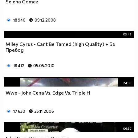
Selena Gomez
18 940
09.12.2008
03:49
Miley Cyrus - Cant Be Tamed (high Quality) + Бг
Превод
18 412
05.05.2010
24:38
Wwe - John Cena Vs. Edge Vs. Triple H
17 630
25.11.2006
06:39