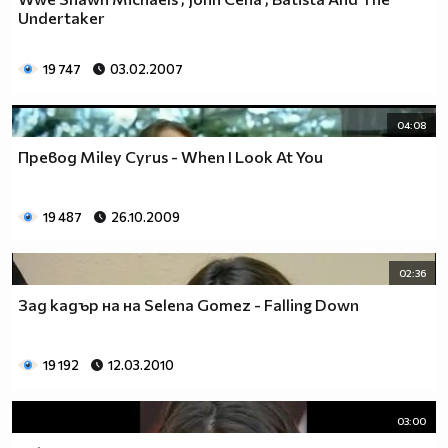
Undertaker
19 747
03.02.2007
04:08
Превод Miley Cyrus - When I Look At You
19 487
26.10.2009
02:36
Зад кадър на на Selena Gomez - Falling Down
19 192
12.03.2010
03:00