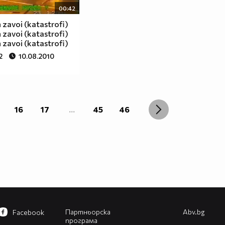
00:42
zavoi (katastrofi)
zavoi (katastrofi)
zavoi (katastrofi)
2
10.08.2010
16
17
...
45
46
Партньорска
Abv.bg
Facebook
програма