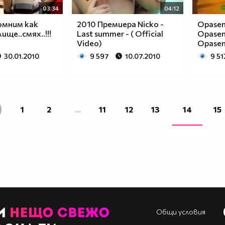
03:34
04:12
омним как
2010 Премиера Nicko -
Opasen 
ище..смях..!!!
Last summer - ( Official
Opasen 
Video)
Opasen 
30.01.2010
9 597
10.07.2010
9 51
1
2
...
11
12
13
14
15
Общи условия