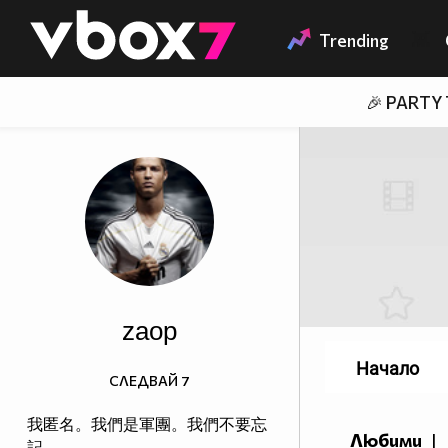
Member of
👾
Trending
🎉 PARTY
zaop
Начало
СЛЕДВАЙ
7
我匿名。我們是軍團。我們不要忘
Любими
|
記