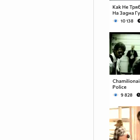
Как Не Тря
На Задна Г
10 138
Chamilionai
Police
9 828