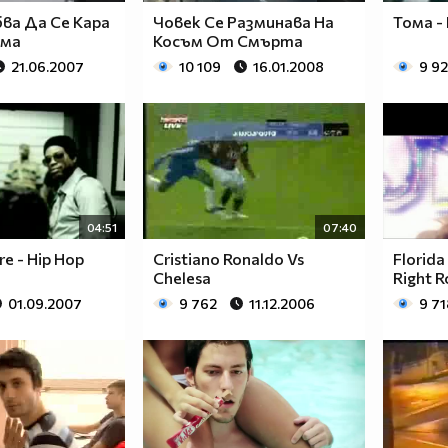
бва Да Се Кара
Човек Се Разминава На
Тома -
ума
Косъм От Смърта
21.06.2007
10 109
16.01.2008
9 9
04:51
07:40
re - Hip Hop
Cristiano Ronaldo Vs
Florida
Chelesa
Right R
01.09.2007
9 762
11.12.2006
9 71