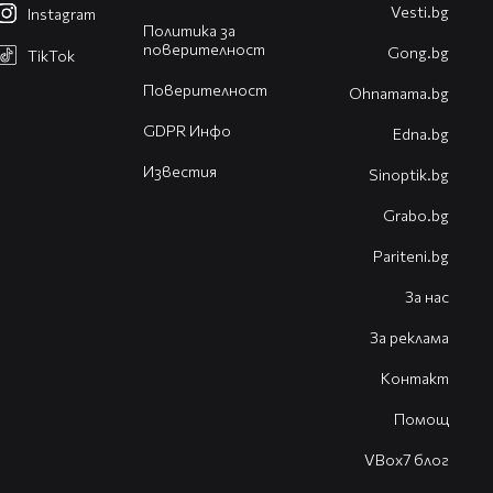
Vesti.bg
Instagram
Политика за
поверителност
Gong.bg
TikTok
Поверителност
Оhnamama.bg
GDPR Инфо
Edna.bg
Известия
Sinoptik.bg
Grabo.bg
Pariteni.bg
За нас
За реклама
Контакт
Помощ
VBox7 блог