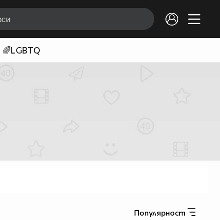
🌈LGBTQ
Популярност