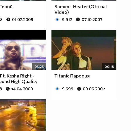
 Герой
Samim - Heater (Official
Video)
28
01.02.2009
9 912
07.10.2007
03:25
00:18
 Ft. Kesha Right -
Titanic Пародия
ound High Quality
8
14.04.2009
9 699
09.06.2007