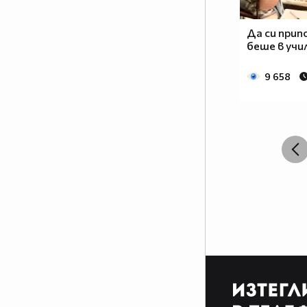
Да си прип
беше в учил
9 658