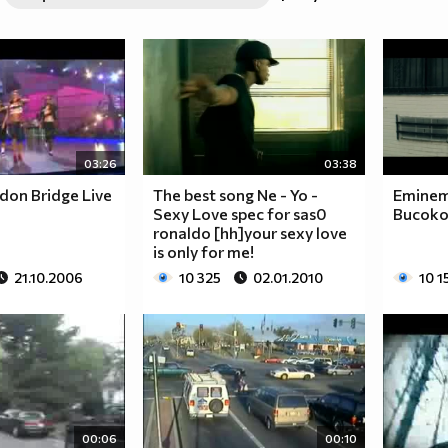
03:26
03:38
ndon Bridge Live
The best song Ne - Yo -
Eminem 
Sexy Love spec for sas0
Високо
ronaldo [hh]your sexy love
is only for me!
21.10.2006
10 325
02.01.2010
10 1
00:06
00:10