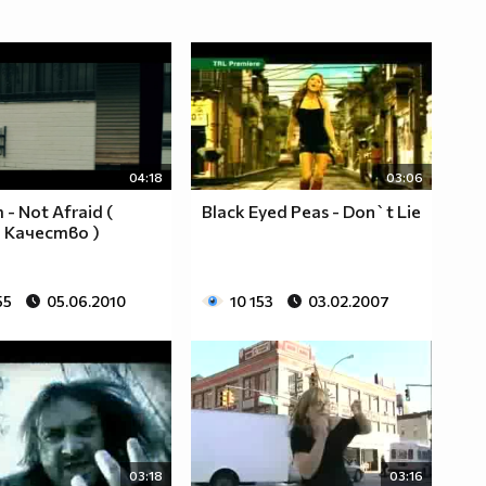
04:18
03:06
- Not Afraid (
Black Eyed Peas - Don`t Lie
 Качество )
55
05.06.2010
10 153
03.02.2007
03:18
03:16