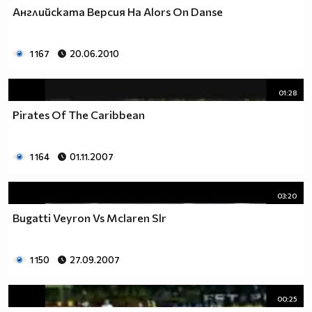
Английската Версия На Alors On Danse
1 167
20.06.2010
01:28
Pirates Of The Caribbean
1 164
01.11.2007
03:20
Bugatti Veyron Vs Mclaren Slr
1 150
27.09.2007
00:25