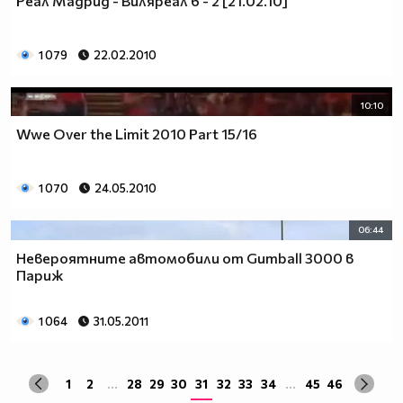
Реал Мадрид - Виляреал 6 - 2 [21.02.10]
1 079
22.02.2010
10:10
Wwe Over the Limit 2010 Part 15/16
1 070
24.05.2010
06:44
Невероятните автомобили от Gumball 3000 в
Париж
1 064
31.05.2011
1
2
...
28
29
30
31
32
33
34
...
45
46