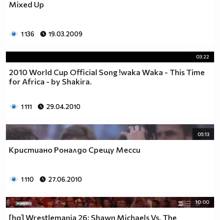
Mixed Up
1 136
19.03.2009
03:22
2010 World Cup Official Song !waka Waka - This Time
for Africa - by Shakira.
1 111
29.04.2010
05:13
Кристиано Роналдо Срещу Месси
1 110
27.06.2010
10:00
[hq] Wrestlemania 26: Shawn Michaels Vs. The