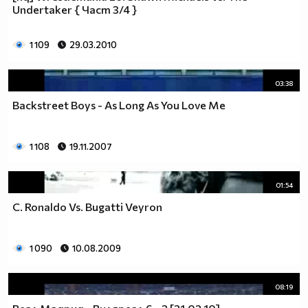
Undertaker { Част 3/4 }
1 109
29.03.2010
03:38
Backstreet Boys - As Long As You Love Me
1 108
19.11.2007
01:54
C. Ronaldo Vs. Bugatti Veyron
1 090
10.08.2009
08:19