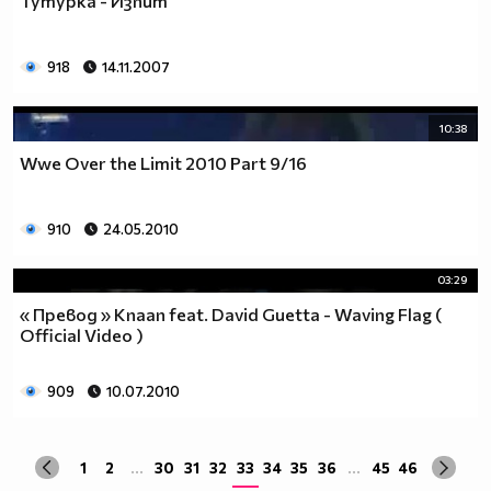
Тутурка - Изпит
918
14.11.2007
10:38
Wwe Over the Limit 2010 Part 9/16
910
24.05.2010
03:29
« Превод » Knaan feat. David Guetta - Waving Flag (
Official Video )
909
10.07.2010
1
2
...
30
31
32
33
34
35
36
...
45
46