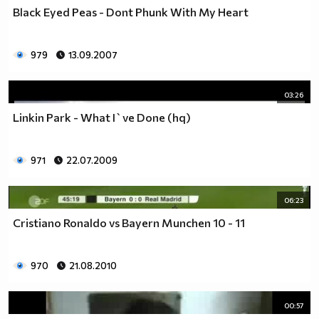
Black Eyed Peas - Dont Phunk With My Heart
979
13.09.2007
03:26
Linkin Park - What I`ve Done (hq)
971
22.07.2009
06:23
Cristiano Ronaldo vs Bayern Munchen 10 - 11
970
21.08.2010
00:57