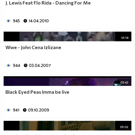
J. Lewis Feat Flo Rida - Dancing For Me
945
14.04.2010
01:18
Wwe - John Cena Izlizane
944
03.04.2007
03:42
Black Eyed Peas Imma be live
941
09.10.2009
05:02