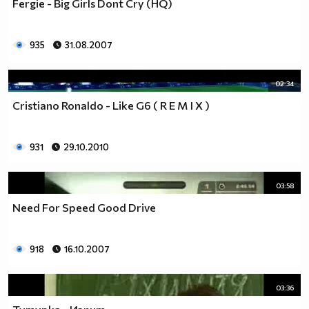
Fergie - Big Girls Dont Cry (HQ)
935
31.08.2007
02:34
Cristiano Ronaldo - Like G6 ( R E M I X )
931
29.10.2010
03:58
Need For Speed Good Drive
918
16.10.2007
03:36