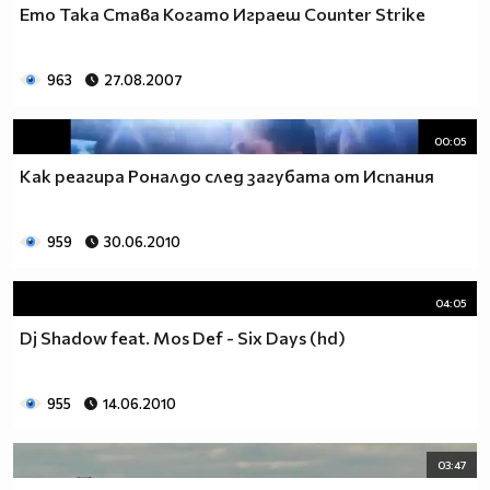
Ето Така Става Когато Играеш Counter Strike
963
27.08.2007
00:05
Как реагира Роналдо след загубата от Испания
959
30.06.2010
04:05
Dj Shadow feat. Mos Def - Six Days (hd)
955
14.06.2010
03:47