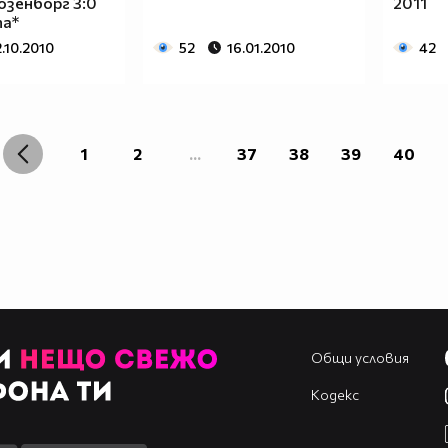
озенборг 3:0
2011
па*
.10.2010
52
16.01.2010
42
1
2
...
37
38
39
40
Общи условия
Кодекс