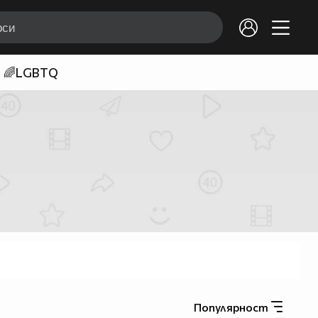
🌈LGBTQ
Популярност