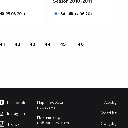
Season 2010-2011
25.03.2011
34
17.06.2011
41
42
43
44
45
46
Партньорска
Abv.bg
Facebook
програма
Vesti.bg
Instagram
Политика за
поверителност
Gong.bg
TikTok