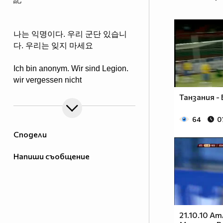
나는 익명이다. 우리 군단 있습니
다. 우리는 잊지 마세요
Ich bin anonym. Wir sind Legion.
wir vergessen nicht
Танзания - 
64
0
Сподели
Напиши съобщение
21.10.10 А