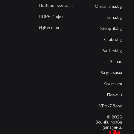
Поверителност
Оhnamama.bg
GDPR Инфо
Edna.bg
Известия
Sinoptik.bg
Grabo.bg
Pariteni.bg
За нас
За реклама
Контакт
Помощ
VBox7 блог
© 2026
Всички права
запазени.