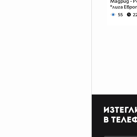
Мадрид - Р
*лига Евро
55
22