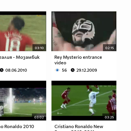
03:10
02:15
алия - Мозамбик
Rey Mysterio entrance
video
08.06.2010
56
29.12.2009
03:02
03:25
no Ronaldo 2010
Cristiano Ronaldo New