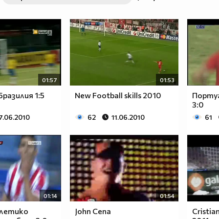
01:57
01:53
Бразилия 1:5
New Football skills 2010
Португ
3:0
7.06.2010
62
11.06.2010
61
01:14
01:54
тлетико
John Cena
Cristia