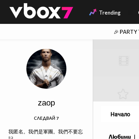
Member of
👾
Trending
🎉 PARTY
zaop
Начало
СЛЕДВАЙ
7
我匿名。我們是軍團。我們不要忘
Любими
|
記