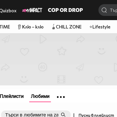
Quizbox
 TIME
👂 Клю – клю
🪀CHILL ZONE
⭐Lifestyle
Плейлисти
Любими
|
Пусни в плейлист