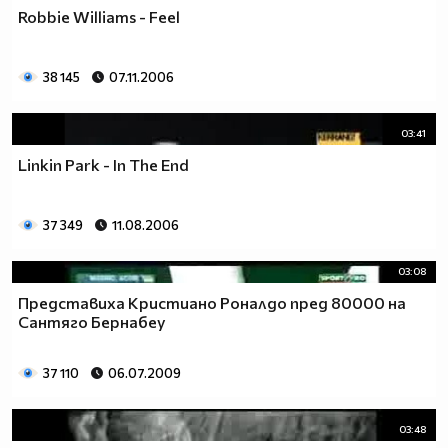
Robbie Williams - Feel
38 145
07.11.2006
03:41
Linkin Park - In The End
37 349
11.08.2006
03:08
Представиха Кристиано Роналдо пред 80000 на
Сантяго Бернабеу
37 110
06.07.2009
03:48