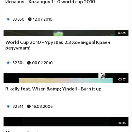
Испания - Холандия 1 - 0 world cup 2010
33 650
12.07.2010
03:25
World Cup 2010 - Уругвай 2:3 Холандия! Краен
резултат!
32 561
06.07.2010
03:57
R.kelly feat. Wisen &amp; Yindell - Burn it up
32 514
16.08.2006
04:36