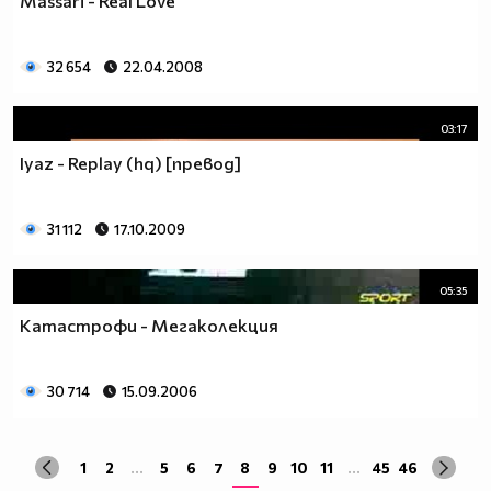
Massari - Real Love
32 654
22.04.2008
03:17
Iyaz - Replay (hq) [превод]
31 112
17.10.2009
05:35
Катастрофи - Мегаколекция
30 714
15.09.2006
1
2
...
5
6
7
8
9
10
11
...
45
46