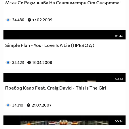
Мъж Се Разминава На Сантиметри От Смъртта!
34 486
17.02.2009
03:44
Simple Plan - Your Love Is A Lie (ПРЕВОД)
34 423
13.04.2008
03:43
Превод Kano Feat. Craig David - This Is The Girl
34 310
21.07.2007
00:34