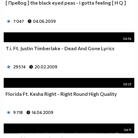
[ Превод ] the black eyed peas - i gotta feeling [ H Q ]
7 047
04.06.2009
04:54
T.i. Ft. Justin Timberlake - Dead And Gone Lyrics
29 574
20.02.2009
03:25
Florida Ft. Kesha Right - Right Round High Quality
9 718
14.04.2009
04:11