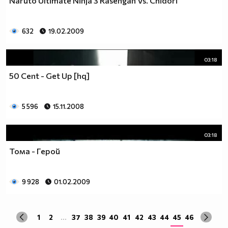
Naruto Ultimate Ninja 3 Rasengan Vs. Chidori
632
19.02.2009
03:18
50 Cent - Get Up [hq]
5 596
15.11.2008
03:18
Тома - Герой
9 928
01.02.2009
1
2
...
37
38
39
40
41
42
43
44
45
46