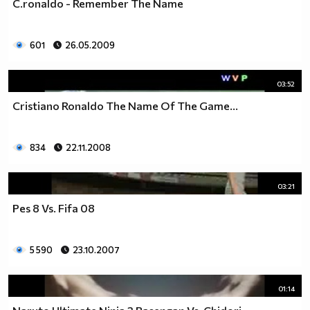
C.ronaldo - Remember The Name
601
26.05.2009
03:52
Cristiano Ronaldo The Name Of The Game...
834
22.11.2008
03:21
Pes 8 Vs. Fifa 08
5 590
23.10.2007
01:14