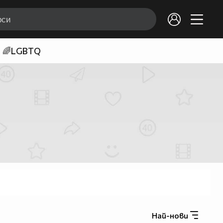
🌈LGBTQ
Най-нови