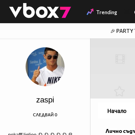
Member of
👾
Trending
🎉 PARTY
zaspi
Начало
СЛЕДВАЙ
0
Лично съд
nekafff liglioo :D :D :D :D :D :P