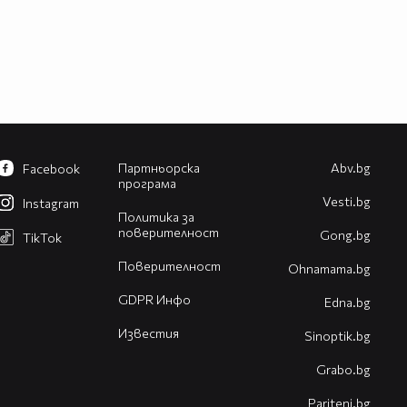
Партньорска
Abv.bg
Facebook
програма
Vesti.bg
Instagram
Политика за
поверителност
Gong.bg
TikTok
Поверителност
Оhnamama.bg
GDPR Инфо
Edna.bg
Известия
Sinoptik.bg
Grabo.bg
Pariteni.bg