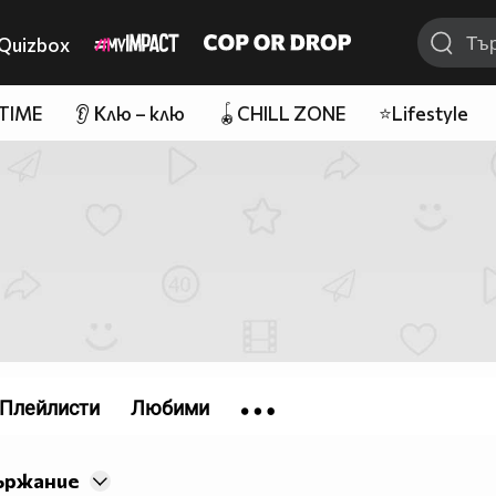
Quizbox
 TIME
👂 Клю – клю
🪀CHILL ZONE
⭐Lifestyle
Плейлисти
Любими
ържание