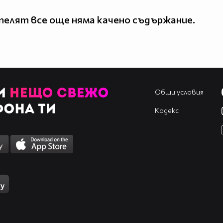
елят все още няма качено съдържание.
Общи условия
Кодекс