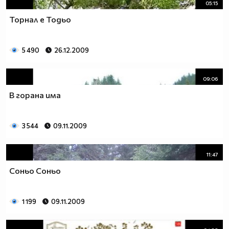
05:15
Торнал е Тодьо
5 490
26.12.2009
09:06
В горана има
3 544
09.11.2009
11:47
Соньо Соньо
1 199
09.11.2009