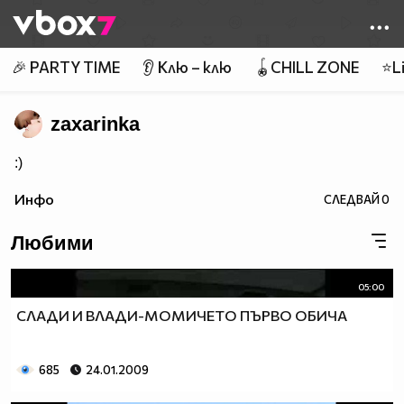
Member of
👾
🎉 PARTY TIME
👂 Клю – клю
🪀CHILL ZONE
⭐Li
zaxarinka
:)
Инфо
СЛЕДВАЙ
0
Любими
05:00
СЛАДИ И ВЛАДИ-МОМИЧЕТО ПЪРВО ОБИЧА
685
24.01.2009