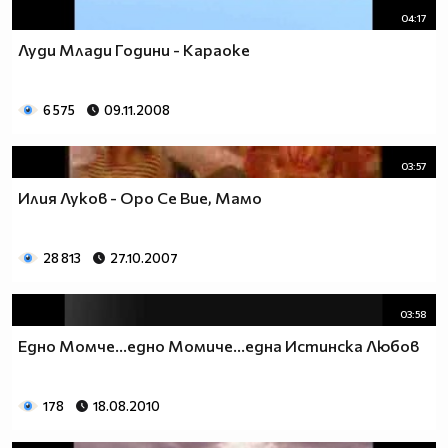
04:17
Луди Млади Години - Караоке
6 575
09.11.2008
03:57
Илия Луков - Оро Се Вие, Мамо
28 813
27.10.2007
03:58
Едно Момче...eдно Момиче...eдна Истинска Любов
178
18.08.2010