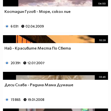
04:00
Костадин Гугов - Море, сокол пие
6 031
02.04.2009
10:28
Най - Красивите Места По Света
20 391
12.07.2007
03:46
Деси Слава - Радина Мама Думаше
73 865
19.01.2008