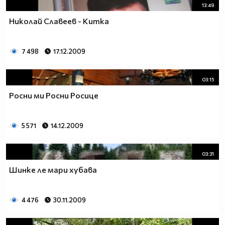
13:49
Николай Славеев - Китка
7 498
17.12.2009
03:15
Росни ми Росни Росице
5 571
14.12.2009
03:31
Шинке ле мари хубава
4 476
30.11.2009