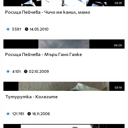
03:35
Росица Пейчева - Чичо ме канил, мамо
5 597
14.05.2010
04:29
Росица Пейчева - Мъри Гано Ганке
4 101
02.10.2009
03:16
Тутурутка - Колегите
121 781
16.11.2006