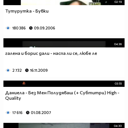
02:19
Тутурутка - Бувки
180 386
09.09.2006
04:36
галена и борис дали - наспа ли се, любе ле
2 732
16.11.2009
03:55
Даниела - Без Мен Полудяваш (+ Субтитри) High -
Quality
17 616
01.08.2007
04:30