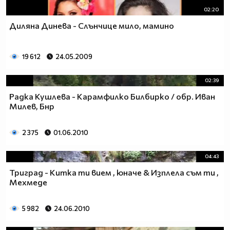
02:20
Диляна Динева - Слънчице мило, мамино
19 612
24.05.2009
02:39
Радка Кушлева - Карамфилко Билбирко / обр. Иван
Милев, Бнр
2 375
01.06.2010
04:43
Триград - Китка ти вием , юначе & Изплела съм ти ,
Мехмеде
5 982
24.06.2010