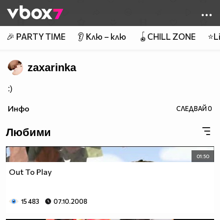
Member of
👾
🎉 PARTY TIME
👂 Клю – клю
🪀CHILL ZONE
⭐Li
zaxarinka
:)
Инфо
СЛЕДВАЙ
0
Любими
01:50
Out To Play
15 483
07.10.2008