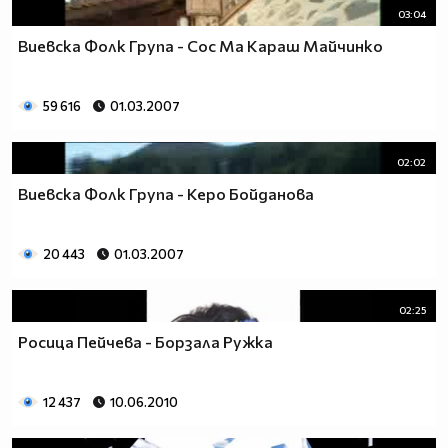
03:04
Виевска Фолк Група - Сос Ма Караш Майчинко
59 616
01.03.2007
02:02
Виевска Фолк Група - Керо Бойданова
20 443
01.03.2007
02:25
Росица Пейчева - Борзала Ружка
12 437
10.06.2010