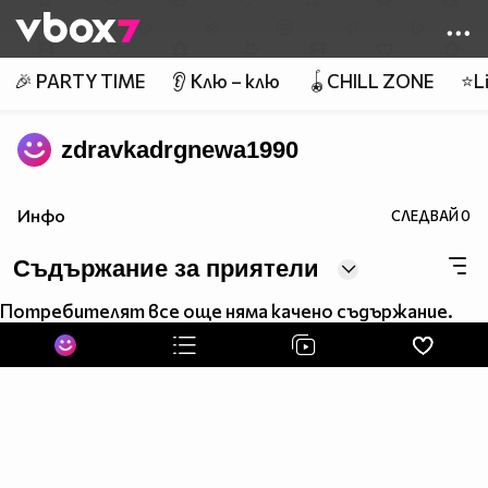
Member of
👾
🎉 PARTY TIME
👂 Клю – клю
🪀CHILL ZONE
⭐Li
zdravkadrgnewa1990
Инфо
СЛЕДВАЙ
0
Съдържание за приятели
Потребителят все още няма качено съдържание.