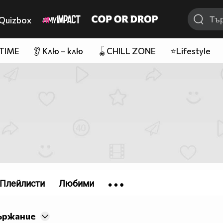
Quizbox
 TIME
👂 Клю – клю
🪀CHILL ZONE
⭐Lifestyle
Плейлисти
Любими
ържание