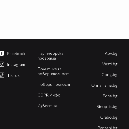
Партньорска
Abv.bg
Facebook
програма
Vesti.bg
Instagram
Политика за
поверителност
Gong.bg
TikTok
Поверителност
Оhnamama.bg
GDPR Инфо
Edna.bg
Известия
Sinoptik.bg
Grabo.bg
Pariteni.bg