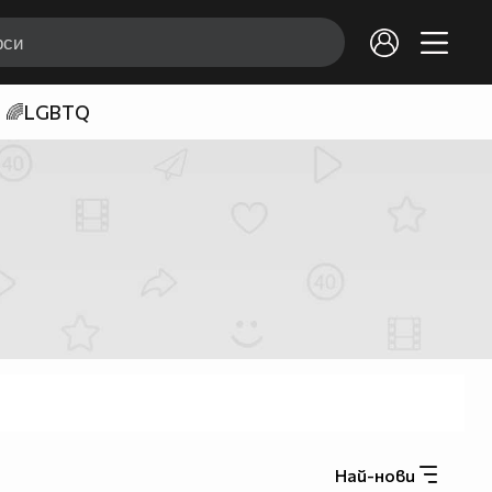
🌈LGBTQ
Най-нови