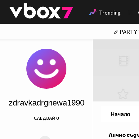
Member of
👾
Trending
🎉 PARTY
zdravkadrgnewa1990
Начало
СЛЕДВАЙ
0
Лично съд