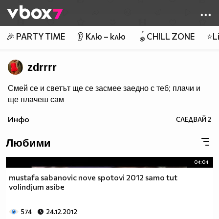
Member of
👾
🎉 PARTY TIME
👂 Клю – клю
🪀CHILL ZONE
⭐Li
zdrrrr
Смей се и светът ще се засмее заедно с теб; плачи и
ще плачеш сам
Инфо
СЛЕДВАЙ
2
Любими
04:04
mustafa sabanovic nove spotovi 2012 samo tut
volindjum asibe
574
24.12.2012