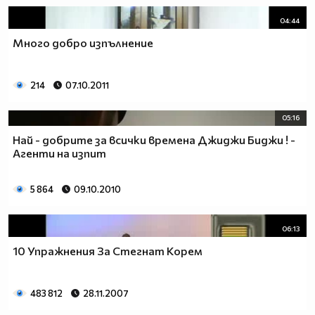
04:44
Много добро изпълнение
214
07.10.2011
05:16
Най - добрите за всички времена Джиджи Биджи ! -
Агенти на изпит
5 864
09.10.2010
06:13
10 Упражнения За Стегнат Корем
483 812
28.11.2007