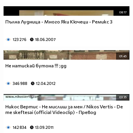
08:17
Пълна Лудница - Много Яки Кючеци - Ремикс 3
123 276
18.06.2007
01:45
Не натискай бутона !!! ;дд
346 988
12.04.2012
03:35
Никос Вертис - Не мислиш за мен / Nikos Vertis - De
me skeftesai (official Videoclip) - Превод
142 834
13.09.2011