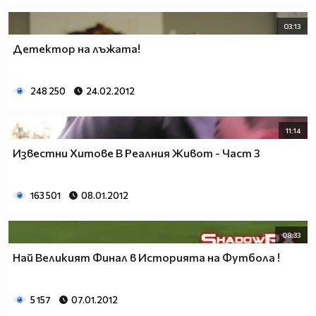
03:13
Детектор на лъжата!
248 250
24.02.2012
11:14
Известни Хитове В Реалния Живот - Част 3
163 501
08.01.2012
08:33
Най Великият Финал в Историята на Футбола !
5 157
07.01.2012