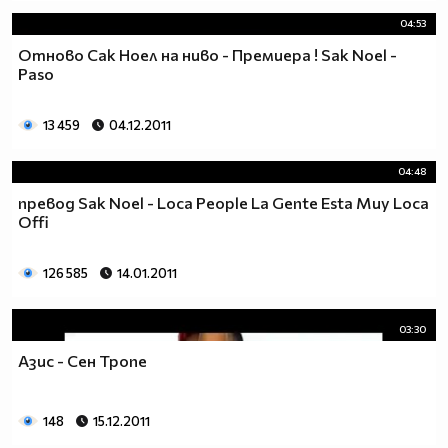
04:53
Отново Сак Ноел на ниво - Премиера ! Sak Noel -
Paso
13 459
04.12.2011
04:48
превод Sak Noel - Loca People La Gente Esta Muy Loca
Offi
126 585
14.01.2011
03:30
Азис - Сен Тропе
148
15.12.2011