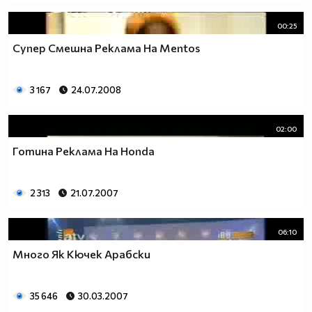
00:25
Супер Смешна Реклама На Mentos
3 167
24.07.2008
02:00
Готина Реклама На Honda
2 313
21.07.2007
06:10
Много Як Кючек Арабски
35 646
30.03.2007