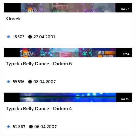
04:26
Кючек
18 503
22.04.2007
03:54
Турски Belly Dance - Didem 6
55 536
08.04.2007
04:50
Турски Belly Dance - Didem 4
52 867
06.04.2007