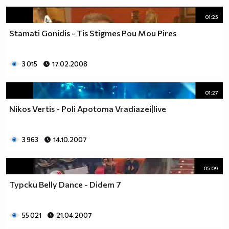
01:25
Stamati Gonidis - Tis Stigmes Pou Mou Pires
3 015
17.02.2008
01:27
Nikos Vertis - Poli Apotoma Vradiazei|live
3 963
14.10.2007
05:09
Турски Belly Dance - Didem 7
55 021
21.04.2007