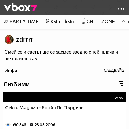
Member of
👾
🎉 PARTY TIME
👂 Клю – клю
🪀CHILL ZONE
⭐Li
zdrrrr
Смей се и светът ще се засмее заедно с теб; плачи и
ще плачеш сам
Инфо
СЛЕДВАЙ
2
Любими
01:30
Секси Мадами - Борба По Пърдене
190 846
23.08.2006