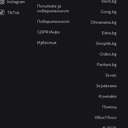
Vesti.bg
Instagram
Политика за
поверителност
Gong.bg
TikTok
Поверителност
Оhnamama.bg
GDPR Инфо
Edna.bg
Известия
Sinoptik.bg
Grabo.bg
Pariteni.bg
За нас
За реклама
Контакт
Помощ
VBox7 блог
© 2026