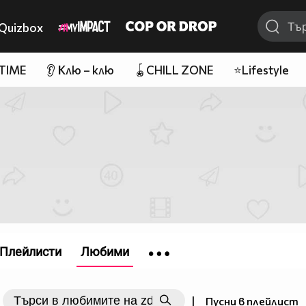
Quizbox
 TIME
👂 Клю – клю
🪀CHILL ZONE
⭐Lifestyle
Плейлисти
Любими
|
Пусни в плейлист