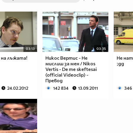
03:13
03:35
на лъжата!
Никос Вертис - Не
Не нат
мислиш за мен / Nikos
;дд
Vertis - De me skeftesai
(official Videoclip) -
Превод
24.02.2012
142 834
13.09.2011
346