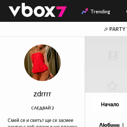
Member of
👾
Trending
🎉 PARTY
zdrrrr
Начало
СЛЕДВАЙ
2
Смей се и светът ще се засмее
Любими
|
заедно с теб; плачи и ще плачеш