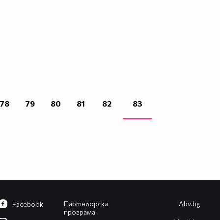
78
79
80
81
82
83
Партньорска
Abv.bg
Facebook
програма