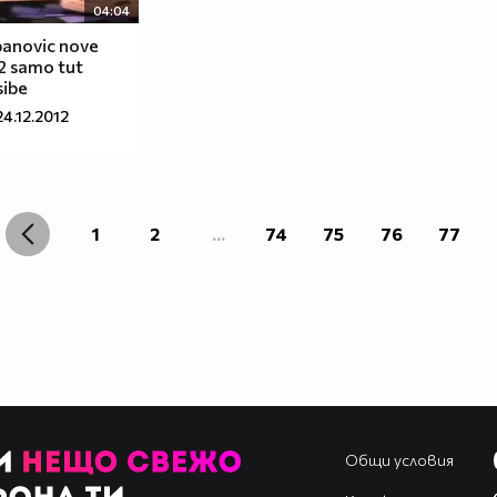
04:04
banovic nove
2 samo tut
sibe
24.12.2012
1
2
...
74
75
76
77
Общи условия