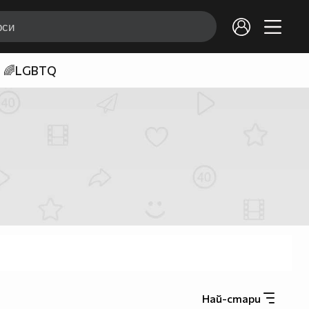
🌈LGBTQ
Най-стари