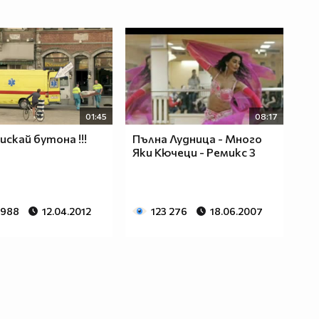
01:45
08:17
искай бутона !!!
Пълна Лудница - Много
Яки Кючеци - Ремикс 3
 988
12.04.2012
123 276
18.06.2007