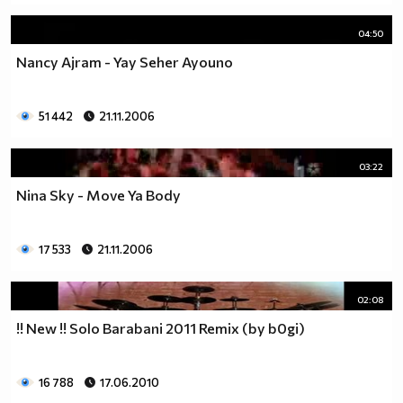
04:50
Nancy Ajram - Yay Seher Ayouno
51 442
21.11.2006
03:22
Nina Sky - Move Ya Body
17 533
21.11.2006
02:08
!! New !! Solo Barabani 2011 Remix (by b0gi)
16 788
17.06.2010