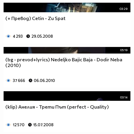
03:29
(+ Превод) Cetin - Zu Spat
4 293
29.05.2008
05:19
(bg - prevod+lyrics) Nedeljko Bajic Baja - Dodir Neba
(2010)
37 666
06.06.2010
03:14
(klip) Анелия - Трети Път (perfect - Quality)
12 570
15.07.2008