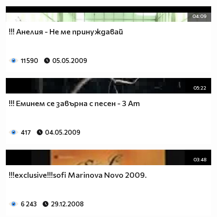
04:09
!!! Анелия - Не ме принуждавай
11 590
05.05.2009
05:22
!!! Еминем се завърна с песен - 3 Am
417
04.05.2009
03:48
!!!exclusive!!!sofi Marinova Novo 2009.
6 243
29.12.2008