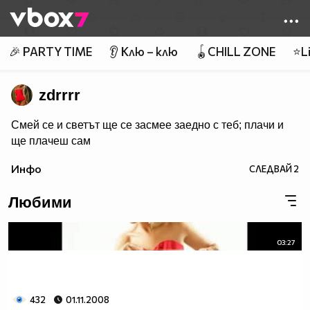
Member of
👾
🎉 PARTY TIME
👂 Клю – клю
🪀CHILL ZONE
⭐Li
zdrrrr
Смей се и светът ще се засмее заедно с теб; плачи и
ще плачеш сам
Инфо
СЛЕДВАЙ
2
Любими
03:27
432
01.11.2008