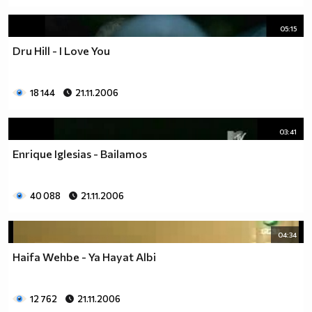
05:15
Dru Hill - I Love You
18 144
21.11.2006
03:41
Enrique Iglesias - Bailamos
40 088
21.11.2006
04:34
Haifa Wehbe - Ya Hayat Albi
12 762
21.11.2006