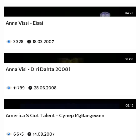
04:23
Anna Vissi - Eisai
3 328
18.03.2007
03:06
Anna Visi - Diri Dahta 2008 !
11 799
28.06.2008
02:15
America S Got Talent - Супер Изванземен
6 675
14.09.2007