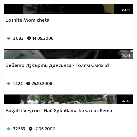
04:38
Loshite Momicheta
3 082
14.05.2008
00:43
Бебето Изкърти Дансинга - Голям Смях :d
1 424
25.10.2008
02:49
Bugatti Veyron - Най Хубавата кола на света
32 583
17.06.2007