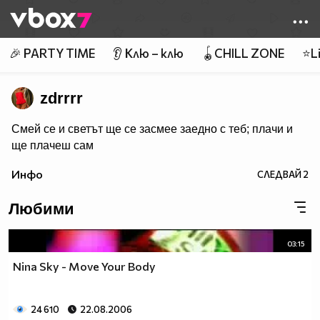
Member of
👾
🎉 PARTY TIME
👂 Клю – клю
🪀CHILL ZONE
⭐Li
zdrrrr
Смей се и светът ще се засмее заедно с теб; плачи и
ще плачеш сам
Инфо
СЛЕДВАЙ
2
Любими
03:15
Nina Sky - Move Your Body
24 610
22.08.2006