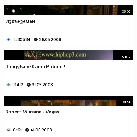
06:05
Извънземен
1 430 584
26.05.2008
04:43
Танцуване Като Робот !
11 412
31.05.2008
01:54
Robert Muraine - Vegas
6 161
14.06.2008