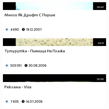
00:47
Много Як Дрифт С Порше
4 690
19.12.2007
03:15
Тутурутка - Пияница На Плажа
503 051
30.08.2006
01:00
Реклама - Visa
7 605
14.07.2006