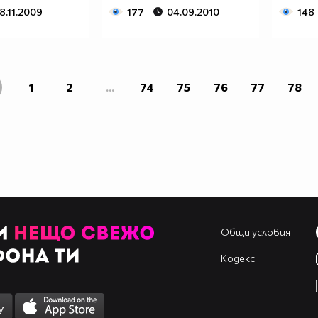
8.11.2009
177
04.09.2010
148
1
2
...
74
75
76
77
78
Общи условия
Кодекс