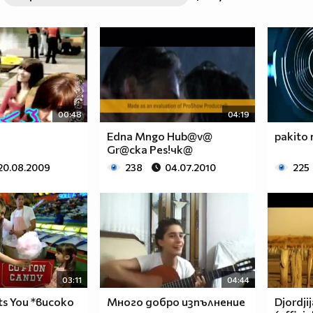
00:48
04:19
Edna Mngo Hub@v@
pakito 
Gr@cka Pes!чк@
20.08.2009
238
04.07.2010
225
03:11
04:44
Its You *високо
Много добро изпълнение
Djordji