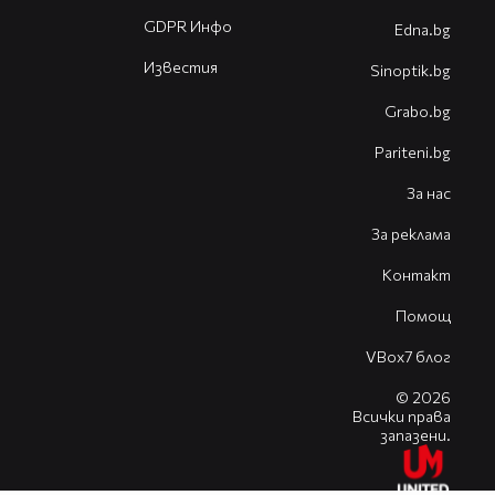
GDPR Инфо
Edna.bg
Известия
Sinoptik.bg
Grabo.bg
Pariteni.bg
За нас
За реклама
Контакт
Помощ
VBox7 блог
© 2026
Всички права
запазени.