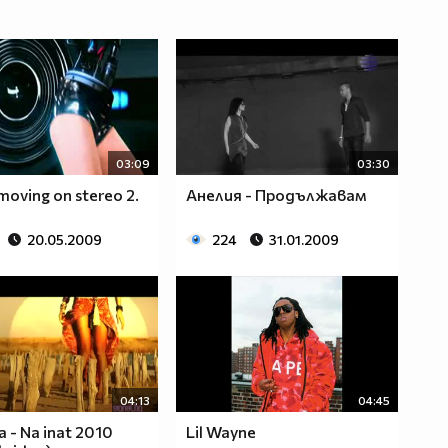
03:09
03:30
moving on stereo 2.
Анелия - Продължавам
20.05.2009
224
31.01.2009
04:13
04:45
ja - Na inat 2010
Lil Wayne