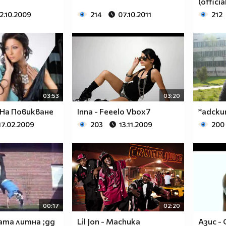
(officia
2.10.2009
214
07.10.2011
212
03:53
03:20
 На Повикване
Inna - Feeelо Vbox7
*adски
17.02.2009
203
13.11.2009
200
00:17
02:20
ата литна ;дд
Lil Jon - Machuka
Азис -