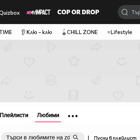
Quizbox
 TIME
👂 Клю – клю
🪀CHILL ZONE
⭐Lifestyle
Плейлисти
Любими
|
Пусни в плейлист