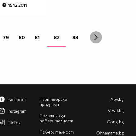
15.12.2011
79
80
81
82
83
Партньорска
Abv.bg
Facebook
програма
Vesti.bg
Instagram
Политика за
поверителност
Gong.bg
TikTok
Поверителност
Оhnamama.bg