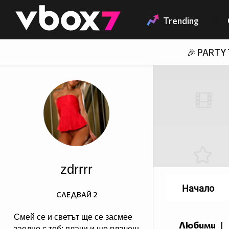
Member of
👾
Trending
🎉 PARTY
zdrrrr
Начало
СЛЕДВАЙ
2
Смей се и светът ще се засмее
Любими
|
заедно с теб; плачи и ще плачеш