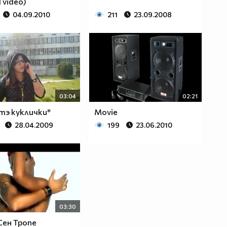
l video)
04.09.2010
211
23.09.2008
03:04
02:21
тэ куклички*
Movie
28.04.2009
199
23.06.2010
03:30
 Сен Тропе