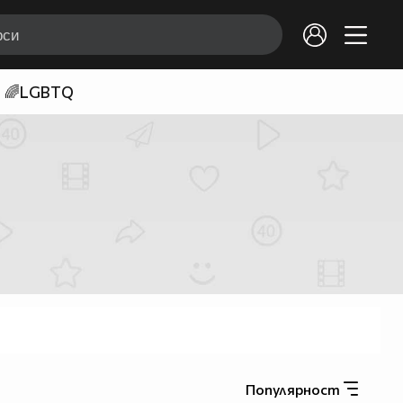
🌈LGBTQ
Популярност