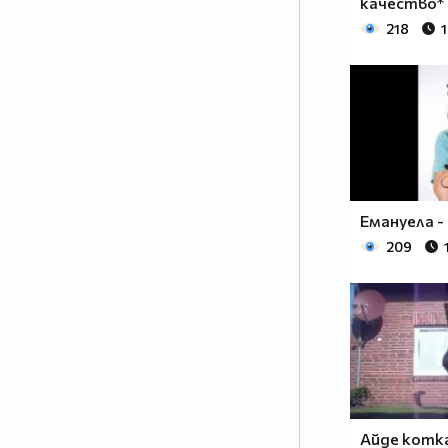
качество*
218
1
Емануела -
209
Айде котк