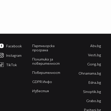
Партньорска
Abv.bg
Facebook
програма
Vesti.bg
Instagram
Политика за
поверителност
Gong.bg
TikTok
Поверителност
Оhnamama.bg
GDPR Инфо
Edna.bg
Известия
Sinoptik.bg
Grabo.bg
Pariteni.bg