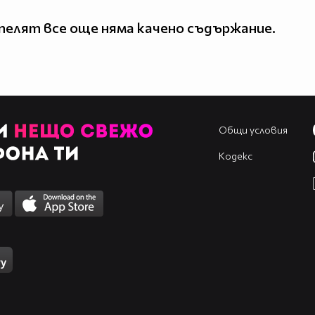
елят все още няма качено съдържание.
Общи условия
Кодекс