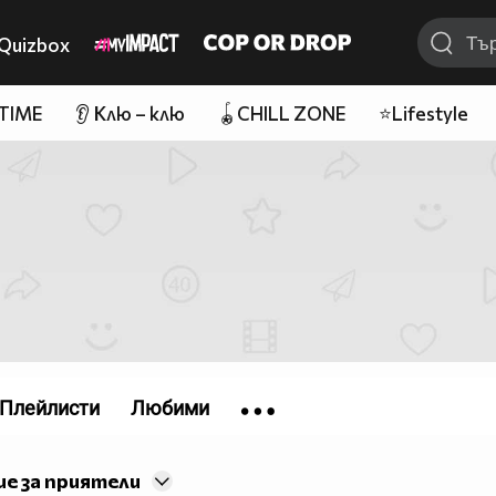
Quizbox
 TIME
👂 Клю – клю
🪀CHILL ZONE
⭐Lifestyle
Плейлисти
Любими
е за приятели