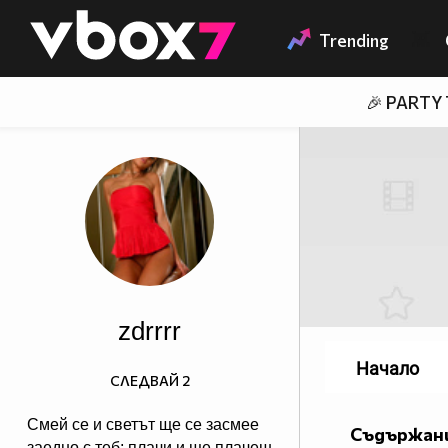
Member of
👾
Trending
🎉 PARTY
zdrrrr
Начало
СЛЕДВАЙ
2
Смей се и светът ще се засмее
Съдържани
заедно с теб; плачи и ще плачеш