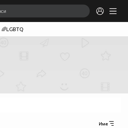
🌈LGBTQ
Име