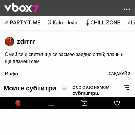
Member of
👾
🎉 PARTY TIME
👂 Клю – клю
🪀CHILL ZONE
⭐Li
zdrrrr
Смей се и светът ще се засмее заедно с теб; плачи и
ще плачеш сам
Инфо
СЛЕДВАЙ
2
Все още нямам
Моите субтитри
субтитри.