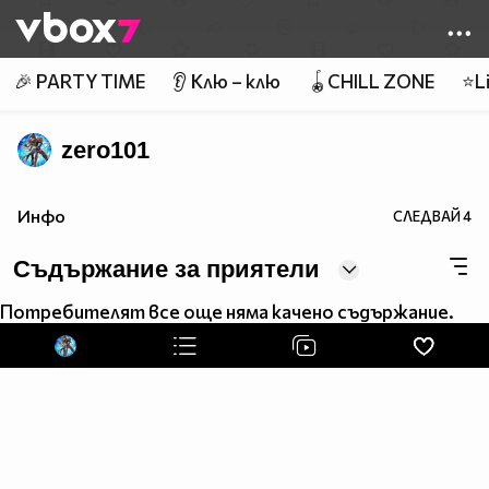
Member of
👾
🎉 PARTY TIME
👂 Клю – клю
🪀CHILL ZONE
⭐Li
zero101
Инфо
СЛЕДВАЙ
4
Съдържание за приятели
Потребителят все още няма качено съдържание.