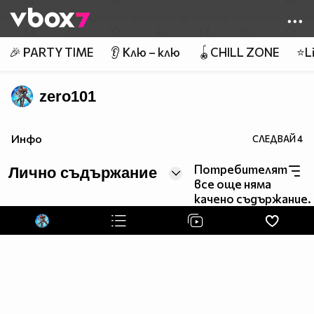
Member of
👾
🎉 PARTY TIME
👂 Клю – клю
🪀CHILL ZONE
⭐Li
zero101
Инфо
СЛЕДВАЙ
4
Потребителят
Лично съдържание
все още няма
качено съдържание.