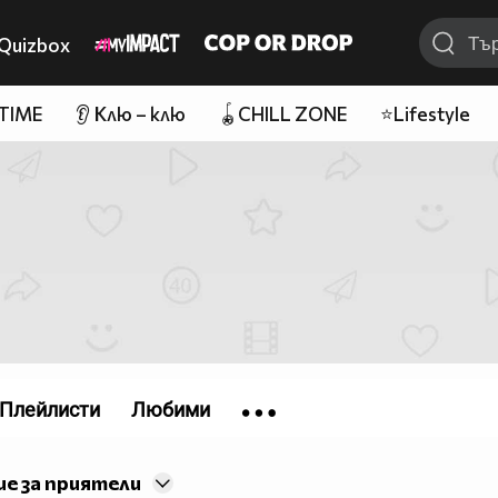
Quizbox
 TIME
👂 Клю – клю
🪀CHILL ZONE
⭐Lifestyle
Плейлисти
Любими
е за приятели