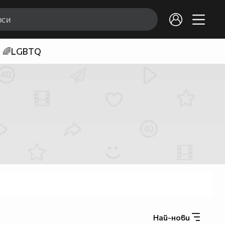
🌈LGBTQ
Най-нови