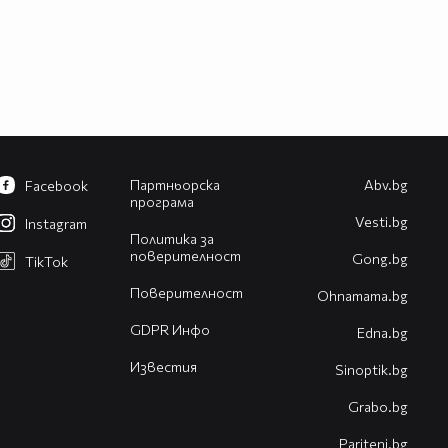
Партньорска
Abv.bg
Facebook
програма
Vesti.bg
Instagram
Политика за
поверителност
Gong.bg
TikTok
Поверителност
Оhnamama.bg
GDPR Инфо
Edna.bg
Известия
Sinoptik.bg
Grabo.bg
Pariteni.bg