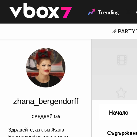
Member of
👾
Trending
🎉 PARTY
zhana_bergendorff
Начало
СЛЕДВАЙ
155
Здравейте, аз съм Жана
Съдържани
Бергендорф и това е моят