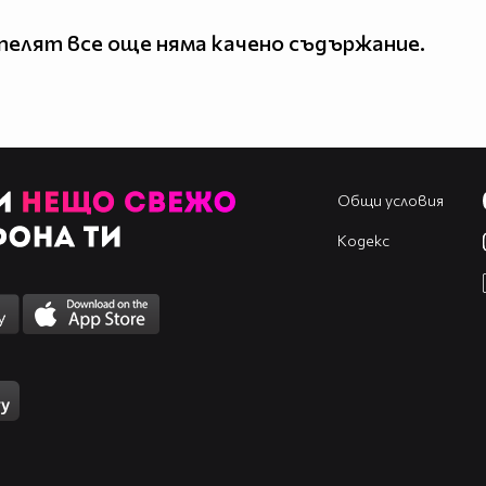
елят все още няма качено съдържание.
Общи условия
Кодекс