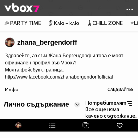
Member of
👾
🎉 PARTY TIME
👂 Клю – клю
🪀CHILL ZONE
⭐Li
zhana_bergendorff
Здравейте, аз съм Жана Бергендорф и това е моят
официален профил във Vbox7!
Моята фейсбук страница:
http://www.facebook.com/zhanabergendorffofficial
Инфо
СЛЕДВАЙ
155
Потребителят
Лично съдържание
все още няма
качено съдържание.