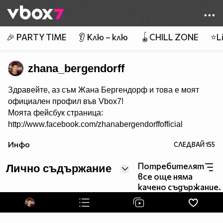
Member of
👾
🎉 PARTY TIME
👂 Клю – клю
🪀CHILL ZONE
⭐Li
zhana_bergendorff
Здравейте, аз съм Жана Бергендорф и това е моят
официален профил във Vbox7!
Моята фейсбук страница:
http://www.facebook.com/zhanabergendorffofficial
Инфо
СЛЕДВАЙ
155
Потребителят
Лично съдържание
все още няма
качено съдържание.