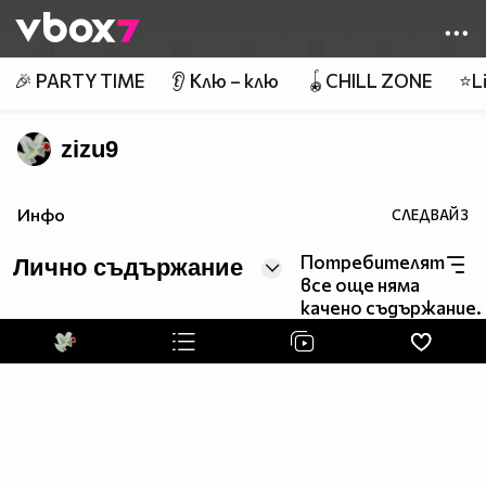
Member of
👾
🎉 PARTY TIME
👂 Клю – клю
🪀CHILL ZONE
⭐Li
zizu9
Инфо
СЛЕДВАЙ
3
Потребителят
Лично съдържание
все още няма
качено съдържание.