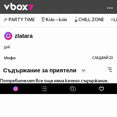
Member of
👾
🎉 PARTY TIME
👂 Клю – клю
🪀CHILL ZONE
⭐Li
zlatara
pi4
Инфо
СЛЕДВАЙ
23
Съдържание за приятели
Потребителят все още няма качено съдържание.