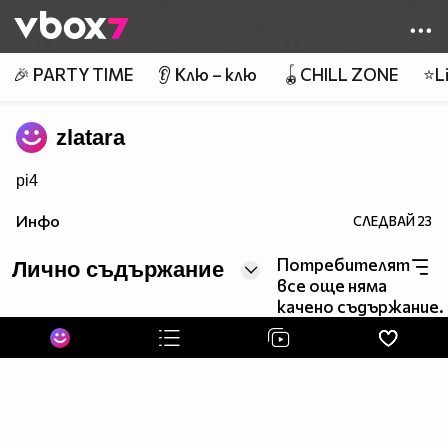
Member of
👾
🎉 PARTY TIME
👂 Клю – клю
🪀CHILL ZONE
⭐Li
zlatara
pi4
Инфо
СЛЕДВАЙ
23
Потребителят
Лично съдържание
все още няма
качено съдържание.