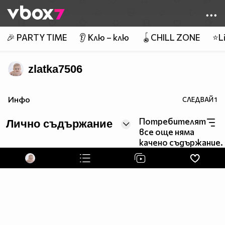
Member of
👾
🎉 PARTY TIME
👂 Клю – клю
🪀CHILL ZONE
⭐Li
zlatka7506
Инфо
СЛЕДВАЙ
1
Потребителят
Лично съдържание
все още няма
качено съдържание.