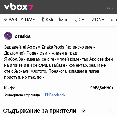
Member of
👾
🎉 PARTY TIME
👂 Клю – клю
🪀CHILL ZONE
⭐Li
znaka
Здравейте! Аз съм ZnakaProds (истинско име -
Драгомир)! Роден съм и живея в град
Ямбол.Занимавам се с геймплей коментар.Ако сте фен
на игрите и ви се слуша забавен коментар, значи не
сте сбъркали мястото. Понякога изпадам в лигав
пристъп, но пък, по -
добре от това да говоря все едно съм на погребение..
Инфо
СЛЕДВАЙ
901
:) Ако това, което правя ви харесва, може да се
Интернет страница
Facebook
абонирате! ^^
За тези, които питат - не мога да снимам с вас, както и
да играя, и да ви добавям където и да било!
Съдържание за приятели
*За продуктово позициониране - имейлът за бизнес