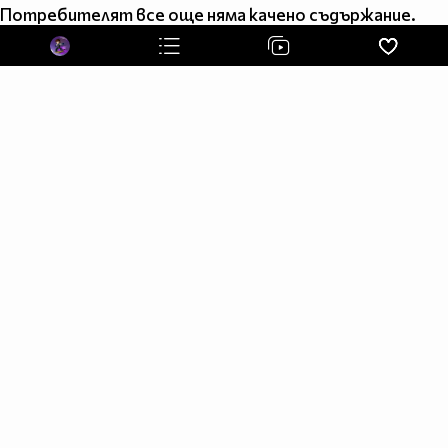
запитвания по-долу!
Потребителят все още няма качено съдържание.
For inquiries see the email below.