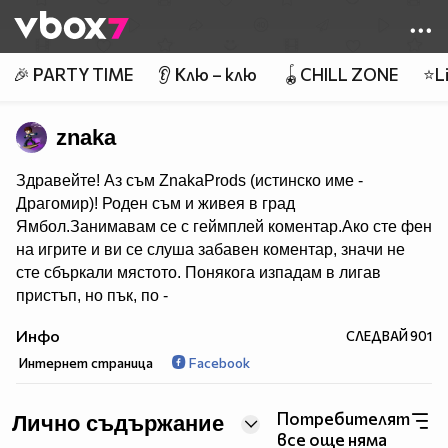
Member of
👾
🎉 PARTY TIME
👂 Клю – клю
🪀CHILL ZONE
⭐Li
znaka
Здравейте! Аз съм ZnakaProds (истинско име -
Драгомир)! Роден съм и живея в град
Ямбол.Занимавам се с геймплей коментар.Ако сте фен
на игрите и ви се слуша забавен коментар, значи не
сте сбъркали мястото. Понякога изпадам в лигав
пристъп, но пък, по -
добре от това да говоря все едно съм на погребение..
Инфо
СЛЕДВАЙ
901
:) Ако това, което правя ви харесва, може да се
Интернет страница
Facebook
абонирате! ^^
За тези, които питат - не мога да снимам с вас, както и
да играя, и да ви добавям където и да било!
Потребителят
Лично съдържание
*За продуктово позициониране - имейлът за бизнес
все още няма