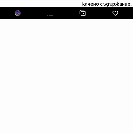
запитвания по-долу!
качено съдържание.
For inquiries see the email below.