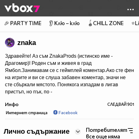
Member of
👾
🎉 PARTY TIME
👂 Клю – клю
🪀CHILL ZONE
⭐Li
znaka
Здравейте! Аз съм ZnakaProds (истинско име -
Драгомир)! Роден съм и живея в град
Ямбол.Занимавам се с геймплей коментар.Ако сте фен
на игрите и ви се слуша забавен коментар, значи не
сте сбъркали мястото. Понякога изпадам в лигав
пристъп, но пък, по -
добре от това да говоря все едно съм на погребение..
Инфо
СЛЕДВАЙ
901
:) Ако това, което правя ви харесва, може да се
Интернет страница
Facebook
абонирате! ^^
За тези, които питат - не мога да снимам с вас, както и
да играя, и да ви добавям където и да било!
Потребителят
Лично съдържание
*За продуктово позициониране - имейлът за бизнес
все още няма