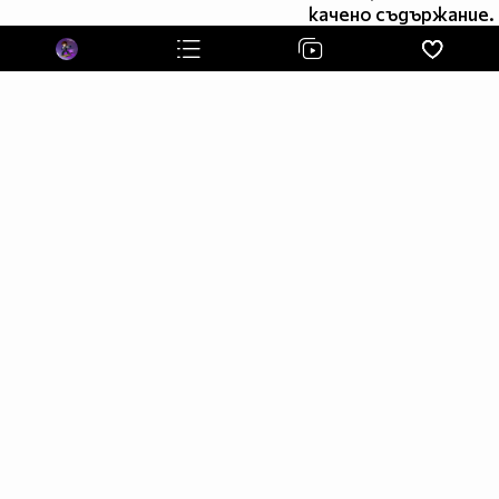
запитвания по-долу!
качено съдържание.
For inquiries see the email below.