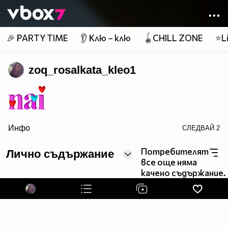
Member of
👾
🎉 PARTY TIME
👂 Клю – клю
🪀CHILL ZONE
⭐Li
zoq_rosalkata_kleo1
Инфо
СЛЕДВАЙ
2
border=0>
Потребителят
Лично съдържание
все още няма
качено съдържание.