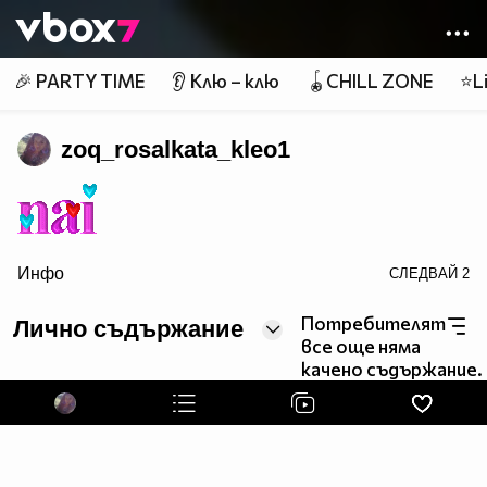
Member of
👾
🎉 PARTY TIME
👂 Клю – клю
🪀CHILL ZONE
⭐Li
zoq_rosalkata_kleo1
Инфо
СЛЕДВАЙ
2
border=0>
Потребителят
Лично съдържание
все още няма
качено съдържание.