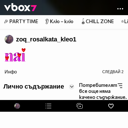
Member of
👾
🎉 PARTY TIME
👂 Клю – клю
🪀CHILL ZONE
⭐Li
zoq_rosalkata_kleo1
Инфо
СЛЕДВАЙ
2
border=0>
Потребителят
Лично съдържание
все още няма
качено съдържание.