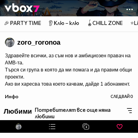
Member of
👾
🎉 PARTY TIME
👂 Клю – клю
🪀CHILL ZONE
⭐Li
zoro_roronoa
Здравейте всички, аз съм нов и амбициозен правач на
АМВ-та.
Търся си група в която да ми помага и да правим общи
проекти.
Ако ви харесва това което качвам, дайде 1 абонамент.
Инфо
СЛЕДВАЙ
0
Потребителят все още няма
Любими
любими