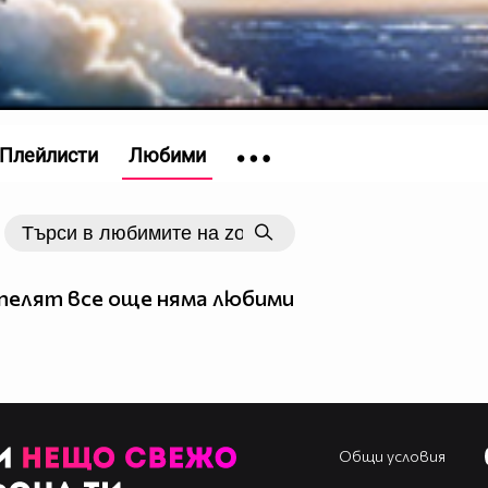
Плейлисти
Любими
елят все още няма любими
Общи условия