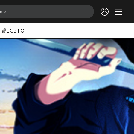
🌈LGBTQ