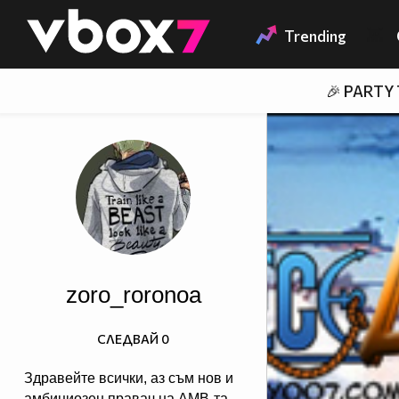
Member of
👾
Trending
🎉 PARTY
zoro_roronoa
СЛЕДВАЙ
0
Здравейте всички, аз съм нов и
амбициозен правач на АМВ-та.