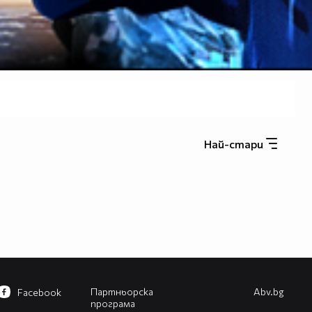
Най-стари
Партньорска
Abv.bg
Facebook
програма