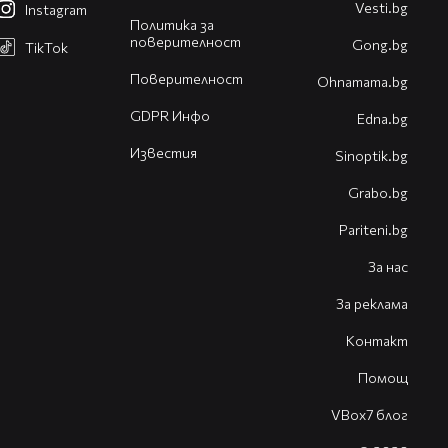
Vesti.bg
Instagram
Политика за
поверителност
Gong.bg
TikTok
Поверителност
Оhnamama.bg
GDPR Инфо
Edna.bg
Известия
Sinoptik.bg
Grabo.bg
Pariteni.bg
За нас
За реклама
Контакт
Помощ
VBox7 блог