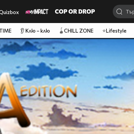
Quizbox
 TIME
👂 Клю – клю
🪀CHILL ZONE
⭐Lifestyle