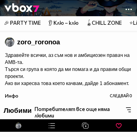
Member of
👾
🎉 PARTY TIME
👂 Клю – клю
🪀CHILL ZONE
⭐Li
zoro_roronoa
Здравейте всички, аз съм нов и амбициозен правач на
АМВ-та.
Търся си група в която да ми помага и да правим общи
проекти.
Ако ви харесва това което качвам, дайде 1 абонамент.
Инфо
СЛЕДВАЙ
0
Потребителят все още няма
Любими
любими