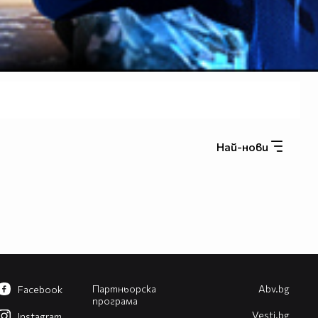
Най-нови
Партньорска
Abv.bg
Facebook
програма
Vesti.bg
Instagram