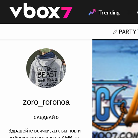
Member of
👾
Trending
🎉 PARTY
zoro_roronoa
СЛЕДВАЙ
0
Здравейте всички, аз съм нов и
амбициозен правач на АМВ-та.