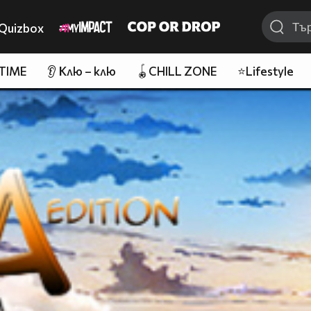
Quizbox
 TIME
👂 Клю – клю
🪀CHILL ZONE
⭐Lifestyle