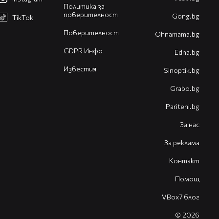
Политика за
поверителност
Gong.bg
TikTok
Поверителност
Оhnamama.bg
GDPR Инфо
Edna.bg
Известия
Sinoptik.bg
Grabo.bg
Pariteni.bg
За нас
За реклама
Контакт
Помощ
VBox7 блог
© 2026