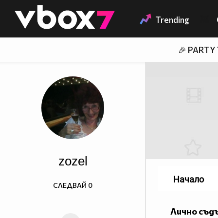
Member of
👾
Trending
🎉 PARTY
zozel
Начало
СЛЕДВАЙ
0
Лично съд