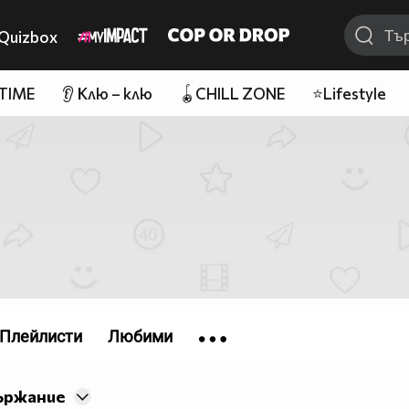
Quizbox
 TIME
👂 Клю – клю
🪀CHILL ZONE
⭐Lifestyle
Плейлисти
Любими
ържание