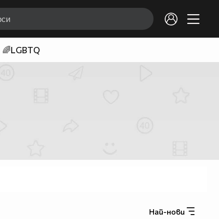
🌈LGBTQ
Най-нови