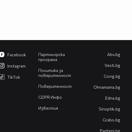
Партньорска
Abv.bg
Facebook
програма
Vesti.bg
Instagram
Политика за
поверителност
Gong.bg
TikTok
Поверителност
Оhnamama.bg
GDPR Инфо
Edna.bg
Известия
Sinoptik.bg
Grabo.bg
Pariteni.bg