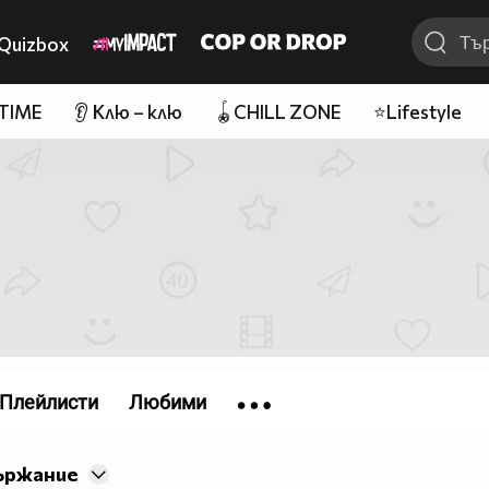
Quizbox
 TIME
👂 Клю – клю
🪀CHILL ZONE
⭐Lifestyle
Плейлисти
Любими
ържание