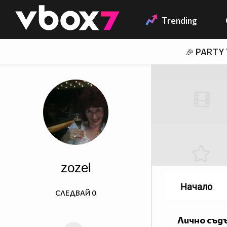
Member of
👾
Trending
🎉 PARTY
zozel
Начало
СЛЕДВАЙ
0
Лично съд