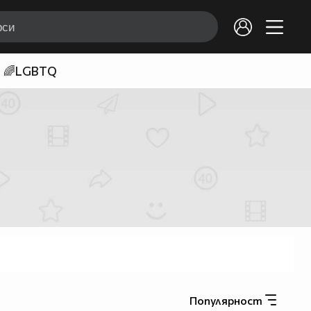
🌈LGBTQ
Популярност