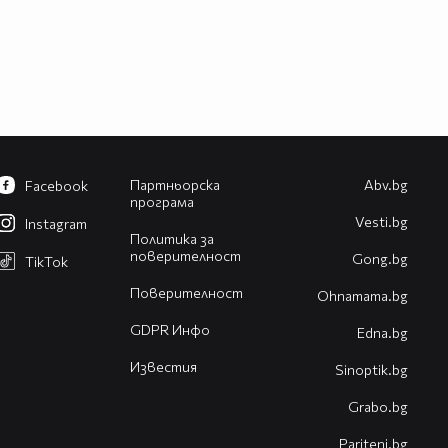
Партньорска
Abv.bg
Facebook
програма
Vesti.bg
Instagram
Политика за
поверителност
Gong.bg
TikTok
Поверителност
Оhnamama.bg
GDPR Инфо
Edna.bg
Известия
Sinoptik.bg
Grabo.bg
Pariteni.bg