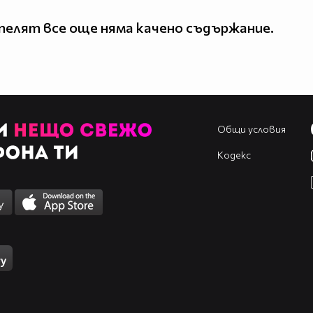
елят все още няма качено съдържание.
Общи условия
Кодекс