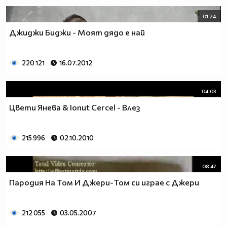
01:24
Джиджи Биджи - Моят дядо е най
220 121
16.07.2012
04:03
Цвети Янева & Ionut Cercel - Влез
215 996
02.10.2010
08:47
Пародия На Том И Джери-Том си играе с Джери
212 055
03.05.2007