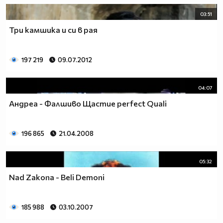
03:51
Три камшика и си в рая
197 219
09.07.2012
04:07
Андреа - Фалшиво Щастие perfect Quali
196 865
21.04.2008
05:32
Nad Zakona - Beli Demoni
185 988
03.10.2007