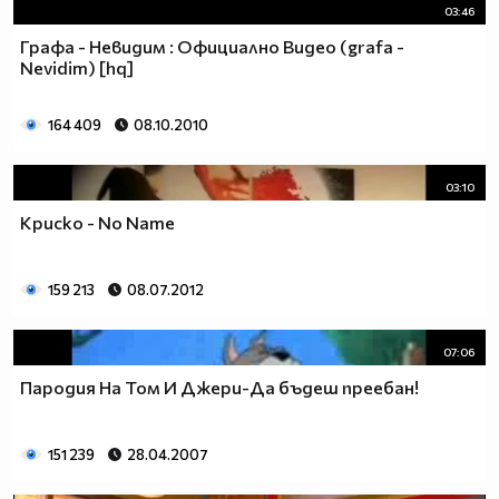
03:46
Графа - Невидим : Официално Видео (grafa -
Nevidim) [hq]
164 409
08.10.2010
03:10
Криско - No Name
159 213
08.07.2012
07:06
Пародия На Том И Джери-Да бъдеш преебан!
151 239
28.04.2007