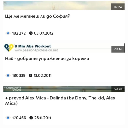
02:24
Ще ме метнеш ли до София?
182 272
03.07.2012
08:14
Най - добрите упражнения за корема
180 339
13.02.2011
03:25
+ prevod Alex Mica - Dalinda (by Dony, The kid, Alex
Mica)
170 466
28.11.2011