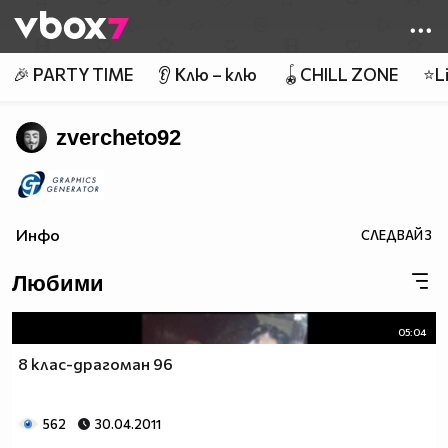
Member of
👾
🎉 PARTY TIME
👂 Клю – клю
🪀CHILL ZONE
⭐Li
zvercheto92
Инфо
СЛЕДВАЙ
3
Любими
05:04
8 клас-драгоман 96
562
30.04.2011