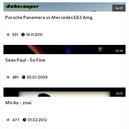
04:57
Porsche Panamera vs Mercedes E63 Amg
531
10.11.2011
03:35
Sean Paul - So Fine
481
30.07.2009
03:31
Mir4o - znai
477
01.02.2012