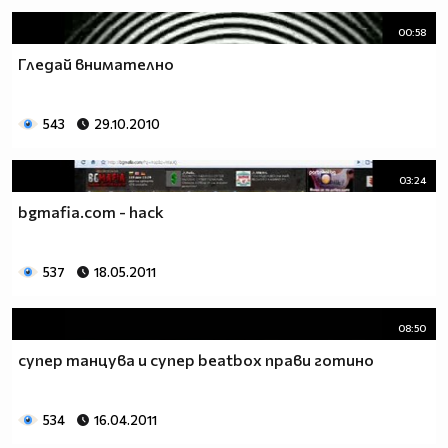
00:58
Гледай внимателно
543
29.10.2010
03:24
bgmafia.com - hack
537
18.05.2011
08:50
супер танцува и супер beatbox прави готино
534
16.04.2011