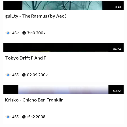
03:43
guiLty - The Rasmus (by Лео)
467
31.10.2007
04:24
Tokyo Drift F And F
465
02.09.2007
03:22
Krisko - Chicho Ben Franklin
465
16.12.2008