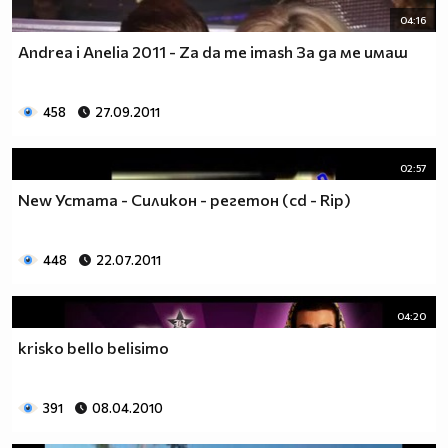
04:16
Andrea i Anelia 2011 - Za da me imash За да ме имаш
458
27.09.2011
02:57
New Устата - Силикон - регетон (cd - Rip)
448
22.07.2011
04:20
krisko bello belisimo
391
08.04.2010